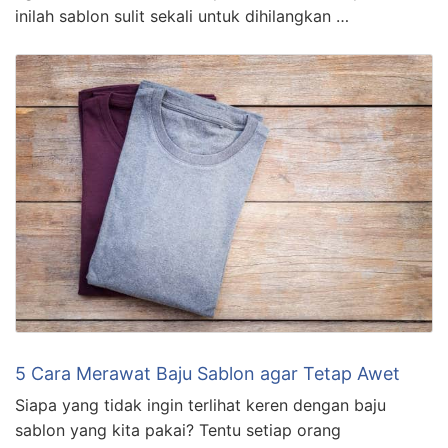
inilah sablon sulit sekali untuk dihilangkan …
5 Cara Merawat Baju Sablon agar Tetap Awet
Siapa yang tidak ingin terlihat keren dengan baju
sablon yang kita pakai? Tentu setiap orang