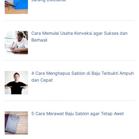
Cara Memulai Usaha Konveksi agar Sukses dan
Berhasil
4 Cara Menghapus Sablon di Baju Terbukti Ampuh
dan Cepat
5 Cara Merawat Baju Sablon agar Tetap Awet