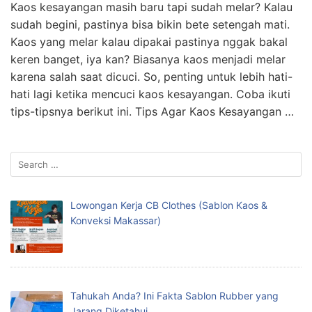
Kaos kesayangan masih baru tapi sudah melar? Kalau
sudah begini, pastinya bisa bikin bete setengah mati.
Kaos yang melar kalau dipakai pastinya nggak bakal
keren banget, iya kan? Biasanya kaos menjadi melar
karena salah saat dicuci. So, penting untuk lebih hati-
hati lagi ketika mencuci kaos kesayangan. Coba ikuti
tips-tipsnya berikut ini. Tips Agar Kaos Kesayangan …
Search
for:
Lowongan Kerja CB Clothes (Sablon Kaos &
Konveksi Makassar)
Tahukah Anda? Ini Fakta Sablon Rubber yang
Jarang Diketahui