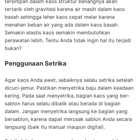
tersimpan dalam kaos struktur benangnya akan
tertarik oleh gravitasi karena air masih dalam kaos
basah sehingga leher kaos cepat melar karena
menahan beban air yang ada dalam kaos basah.
Semakin elastis kaos semakin membutuhkan
perawatan lebih. Tentu Anda tidak ingin hal itu terjadi
bukan?
Penggunaan Setrika
Agar kaos Anda awet, sebaiknya selalu setrika setelah
dicuci-jemur. Pastikan menyetrika baju dalam keadaan
kering. Pada saat menyetrika, bagian kaos yang ber-
sablon harus selalu dibalik atau berada di bagian
dalam. Jangan menyetrika langsung ke bagian yang
bersablon, karena dapat merusak sablon Anda secara
langsung (baik itu manual maupun digital).