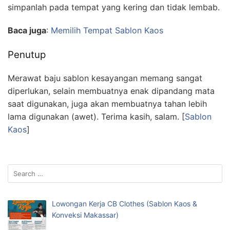
simpanlah pada tempat yang kering dan tidak lembab.
Baca juga
:
Memilih Tempat Sablon Kaos
Penutup
Merawat baju sablon kesayangan memang sangat
diperlukan, selain membuatnya enak dipandang mata
saat digunakan, juga akan membuatnya tahan lebih
lama digunakan (awet). Terima kasih, salam. [
Sablon
Kaos
]
Search
for:
Lowongan Kerja CB Clothes (Sablon Kaos &
Konveksi Makassar)