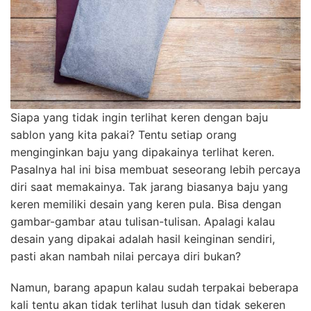
Siapa yang tidak ingin terlihat keren dengan baju
sablon yang kita pakai? Tentu setiap orang
menginginkan baju yang dipakainya terlihat keren.
Pasalnya hal ini bisa membuat seseorang lebih percaya
diri saat memakainya. Tak jarang biasanya baju yang
keren memiliki desain yang keren pula. Bisa dengan
gambar-gambar atau tulisan-tulisan. Apalagi kalau
desain yang dipakai adalah hasil keinginan sendiri,
pasti akan nambah nilai percaya diri bukan?
Namun, barang apapun kalau sudah terpakai beberapa
kali tentu akan tidak terlihat lusuh dan tidak sekeren