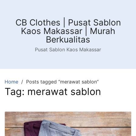
Skip
to
content
CB Clothes | Pusat Sablon
Kaos Makassar | Murah
Berkualitas
Pusat Sablon Kaos Makassar
Home
Posts tagged “merawat sablon”
Tag:
merawat sablon